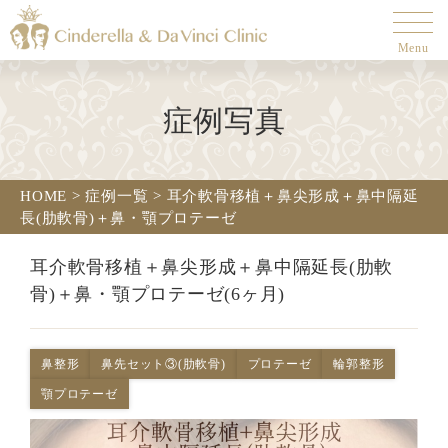
Menu
症例写真
HOME
>
症例一覧
>
耳介軟骨移植＋鼻尖形成＋鼻中隔延
長(肋軟骨)＋鼻・顎プロテーゼ
耳介軟骨移植＋鼻尖形成＋鼻中隔延長(肋軟
骨)＋鼻・顎プロテーゼ(6ヶ月)
鼻整形
鼻先セット③(肋軟骨)
プロテーゼ
輪郭整形
顎プロテーゼ