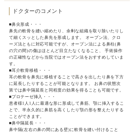
ドクターのコメント
■鼻尖形成・・・
鼻先の軟骨を縫い縮めたり、余剰な組織を取り除いたりし
て細くスッとした鼻先を形成します。 オープン法、クロ
ーズ法ともに対応可能ですが、オープン法による鼻柱(鼻
の穴の間)の傷はほとんど目立たなくなること、 手術操作
の正確性などから当院ではオープン法をおすすめしていま
す。
■耳介軟骨移植・・・
耳の軟骨を鼻先に移植することで高さを出したり鼻を下方
に延長したりすることが可能となります。 お鼻の状態次
第では鼻中隔延長と同程度の効果を得ることも可能です。
■プロテーゼ挿入・・・
患者様1人1人に最適な形に形成して鼻筋、顎に挿入するこ
とで、半永久的に鼻筋を高くしたり顎の形を整えたりする
ことができます。
■鼻中隔延長・・・
鼻中隔(左右の鼻の間にある壁)に軟骨を縫い付けること