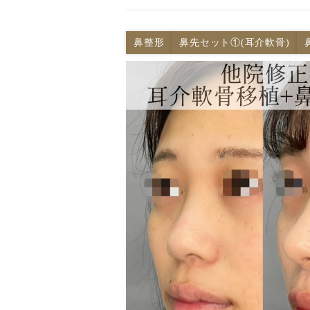
鼻整形
鼻先セット①(耳介軟骨)