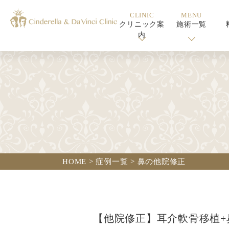
CLINIC
MENU
クリニック案
施術一覧
内
HOME
>
症例一覧
>
鼻の他院修正
【他院修正】耳介軟骨移植+