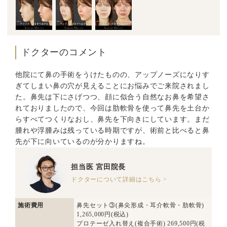
ドクターのコメント
他院にて鼻の手術をうけたものの、アップノーズになりす
ぎてしまい鼻の穴が見えることにお悩みでご来院されまし
た。鼻先は下にさげつつ、顔に似合う自然なお鼻を希望さ
れておりましたので、今回は肋軟骨を使って鼻先を土台か
らすべてつくりなおし、鼻先を下向きにしています。まだ
腫れや浮腫みは残っている時期ですが、術前と比べると鼻
先が下に向いているのが分かりますね。
担当医
宮田院長
ドクターについて詳細はこちら >
施術費用
鼻先セット③(鼻尖形成・耳介軟骨・肋軟骨)
1,265,000円(税込)
プロテーゼ入れ替え(複合手術) 269,500円(税