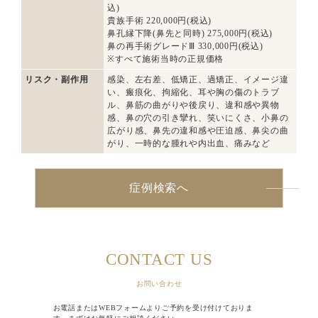
込)
貴族手術 220,000円(税込)
鼻孔縁下降(鼻先と同時) 275,000円(税込)
鼻の再手術グレードⅢ 330,000円(税込)
※すべて施術当時の正規価格
リスク・副作用
感染、左右差、低矯正、過矯正、イメージ違
い、瘢痕化、拘縮化、耳や胸の傷のトラブ
ル、鼻筋の曲がりや後戻り、違和感や異物
感、鼻の穴の引き攣れ、笑いにくさ、小鼻の
広がり感、鼻先の違和感や圧迫感、鼻尖の曲
がり、一時的な腫れや内出血、痛みなど
症例検索へ
CONTACT US
お問い合わせ
お電話またはWEBフォームよりご予約を受け付けておりま