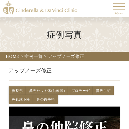
Menu
症例写真
HOME
>
症例一覧
>
アップノーズ修正
アップノーズ修正
鼻整形
鼻先セット③(肋軟骨)
プロテーゼ
貴族手術
鼻孔縁下降
鼻の再手術