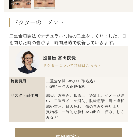
ドクターのコメント
二重全切開法でナチュラルな幅の二重をつくりました。目
を閉じた時の傷跡は、時間経過で改善していきます。
担当医
宮田院長
ドクターについて詳細はこちら >
施術費用
二重全切開 385,000円(税込)
※施術当時の正規価格
リスク・副作用
感染、左右差、低矯正、過矯正、イメージ違
い、二重ラインの消失、眼瞼痙攣、目の違和
感や重さ、目の疲れ、傷の赤みや盛り上り、
異物感、一時的な腫れや内出血、痛み、むく
みなど
症例検索へ