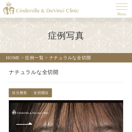
Menu
症例写真
HOME
>
症例一覧
>
ナチュラルな全切開
ナチュラルな全切開
目元整形
全切開法