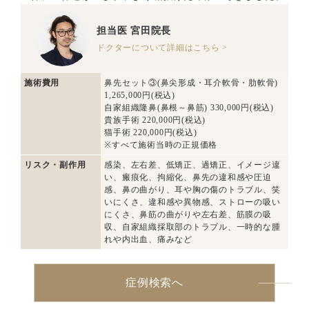
担当医
宮田院長
ドクターについて詳細はこちら >
施術費用
鼻先セット③(鼻尖形成・耳介軟骨・肋軟骨)
1,265,000円(税込)
自家組織隆鼻(鼻根～鼻筋) 330,000円(税込)
貴族手術 220,000円(税込)
猫手術 220,000円(税込)
※すべて施術当時の正規価格
リスク・副作用
感染、左右差、低矯正、過矯正、イメージ違
い、瘢痕化、拘縮化、鼻先の違和感や圧迫
感、鼻の曲がり、耳や胸の傷のトラブル、笑
いにくさ、違和感や異物感、ストローの吸い
にくさ、鼻筋の曲がりや左右差、筋膜の吸
収、自家組織採取部のトラブル、一時的な腫
れや内出血、痛みなど
症例検索へ