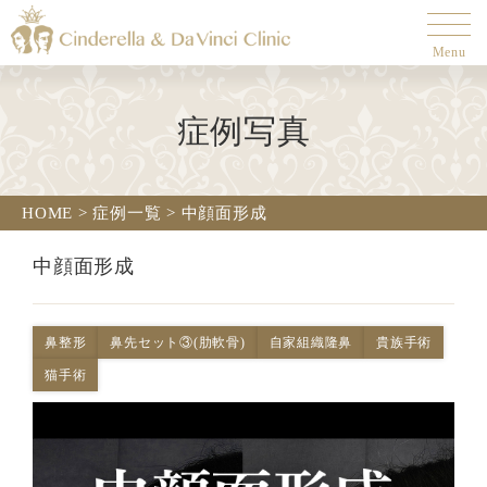
Menu
症例写真
HOME
>
症例一覧
>
中顔面形成
中顔面形成
鼻整形
鼻先セット③(肋軟骨)
自家組織隆鼻
貴族手術
猫手術