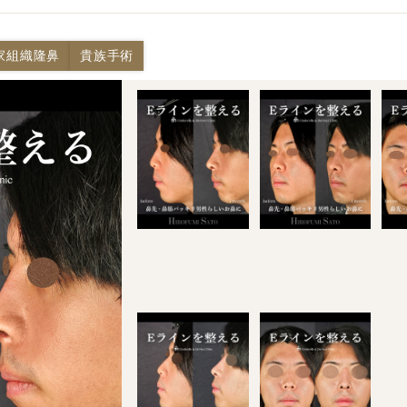
家組織隆鼻
貴族手術