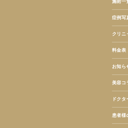
施術一
症例写
クリニ
料金表
お知ら
美容コ
ドクタ
患者様