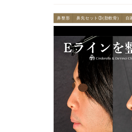
鼻整形
鼻先セット③(肋軟骨)
自