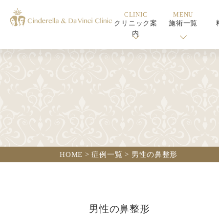
CLINIC
MENU
クリニック案
施術一覧
内
HOME
>
症例一覧
>
男性の鼻整形
男性の鼻整形