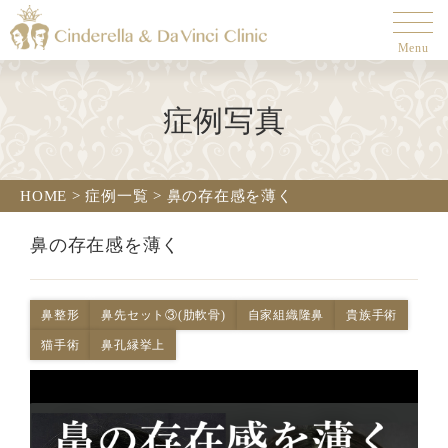
Menu
症例写真
HOME
>
症例一覧
>
鼻の存在感を薄く
鼻の存在感を薄く
鼻整形
鼻先セット③(肋軟骨)
自家組織隆鼻
貴族手術
猫手術
鼻孔縁挙上