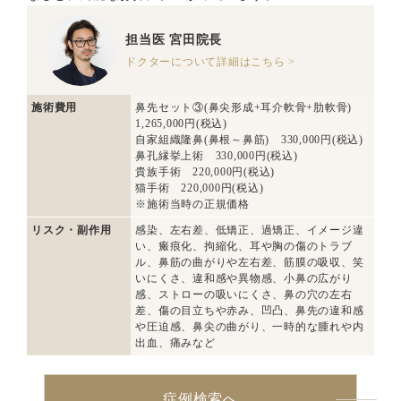
担当医
宮田院長
ドクターについて詳細はこちら >
施術費用
鼻先セット③(鼻尖形成+耳介軟骨+肋軟骨)
1,265,000円(税込)
自家組織隆鼻(鼻根～鼻筋) 330,000円(税込)
鼻孔縁挙上術 330,000円(税込)
貴族手術 220,000円(税込)
猫手術 220,000円(税込)
※施術当時の正規価格
リスク・副作用
感染、左右差、低矯正、過矯正、イメージ違
い、瘢痕化、拘縮化、耳や胸の傷のトラブ
ル、鼻筋の曲がりや左右差、筋膜の吸収、笑
いにくさ、違和感や異物感、小鼻の広がり
感、ストローの吸いにくさ、鼻の穴の左右
差、傷の目立ちや赤み、凹凸、鼻先の違和感
や圧迫感、鼻尖の曲がり、一時的な腫れや内
出血、痛みなど
症例検索へ