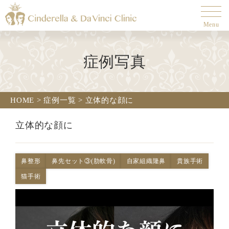
Menu
症例写真
HOME
>
症例一覧
>
立体的な顔に
立体的な顔に
鼻整形
鼻先セット③(肋軟骨)
自家組織隆鼻
貴族手術
猫手術