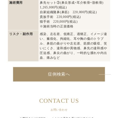
施術費用
鼻先セット③(鼻尖形成+耳介軟骨+肋軟骨)
1,265,000円(税込)
自家組織隆鼻(鼻筋) 220,000円(税込)
貴族手術 220,000円(税込)
猫手術 220,000円(税込)
※施術当時の正規価格
リスク・副作用
感染、左右差、低矯正、過矯正、イメージ違
い、瘢痕化、拘縮化、耳や胸の傷のトラブ
ル、鼻筋の曲がりや左右差、筋膜の吸収、笑
いにくさ、違和感や異物感、鼻先の違和感や
圧迫感、鼻尖の曲がり、一時的な腫れや内出
血、痛みなど
症例検索へ
CONTACT US
お問い合わせ