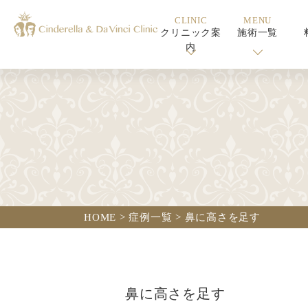
CLINIC
MENU
クリニック案
施術一覧
内
HOME
>
症例一覧
>
鼻に高さを足す
鼻に高さを足す