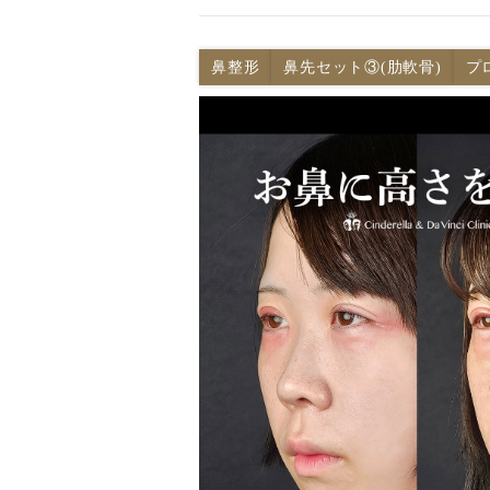
鼻整形
鼻先セット③(肋軟骨)
プ