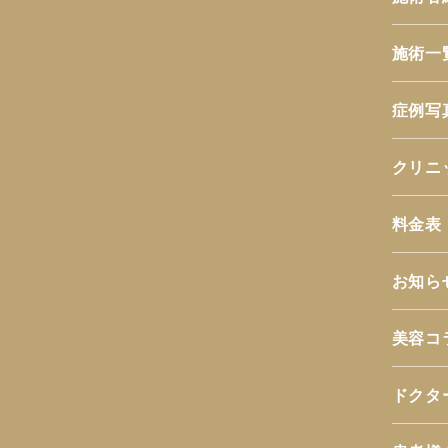
施術一
症例写
クリニ
料金表
お知ら
美容コ
ドクタ