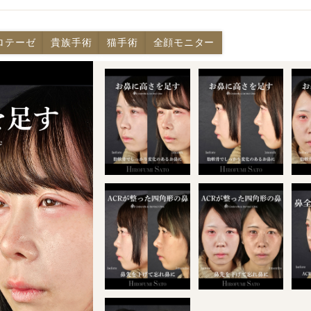
ロテーゼ
貴族手術
猫手術
全顔モニター