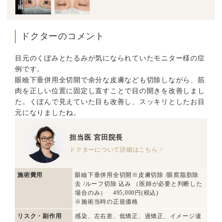
ドクターのコメント
目元のくぼみとたるみが気になられていたモニター様の症
例です。
眼瞼下垂併用全切開で余分な皮膚なども切除しながら、筋
肉を正しい位置に固定し直すことで目の開きを改善しまし
た。くぼんで見えていた目も改善し、スッキリとしたお目
元になりましたね。
担当医
宮田院長
ドクターについて詳細はこちら >
施術費用
眼瞼下垂併用全切開※皮膚切除 /眼窩脂肪除
去 /ルーフ切除 込み （医師が必要と判断した
場合のみ） 495,000円(税込)
※施術当時の正規価格
リスク・副作用
感染、左右差、低矯正、過矯正、イメージ違