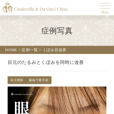
Menu
症例写真
HOME
>
症例一覧
>
くぼみ目改善
目元のたるみとくぼみを同時に改善
目元整形
眼瞼下垂手術