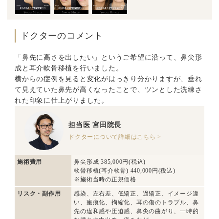
ドクターのコメント
「鼻先に高さを出したい」というご希望に沿って、鼻尖形
成と耳介軟骨移植を行いました。
横からの症例を見ると変化がはっきり分かりますが、垂れ
て見えていた鼻先が高くなったことで、ツンとした洗練さ
れた印象に仕上がりました。
担当医
宮田院長
ドクターについて詳細はこちら >
施術費用
鼻尖形成 385,000円(税込)
軟骨移植(耳介軟骨) 440,000円(税込)
※施術当時の正規価格
リスク・副作用
感染、左右差、低矯正、過矯正、イメージ違
い、瘢痕化、拘縮化、耳の傷のトラブル、鼻
先の違和感や圧迫感、鼻尖の曲がり、一時的