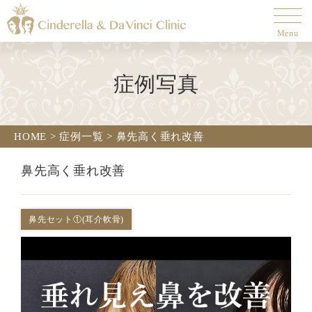
Menu
症例写真
HOME
>
症例一覧
>
鼻先高く垂れ改善
鼻先高く垂れ改善
鼻先セット①(耳介軟骨)