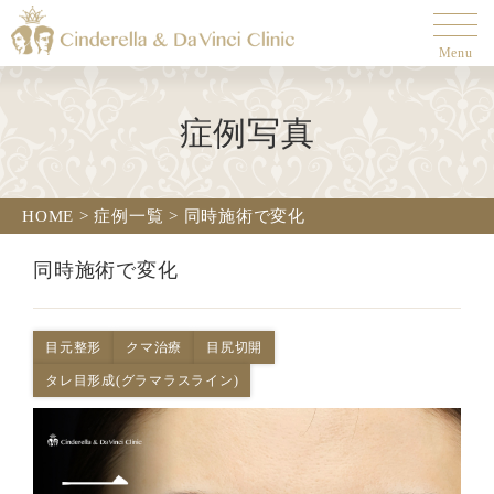
Menu
症例写真
HOME
>
症例一覧
>
同時施術で変化
同時施術で変化
目元整形
クマ治療
目尻切開
タレ目形成(グラマラスライン)