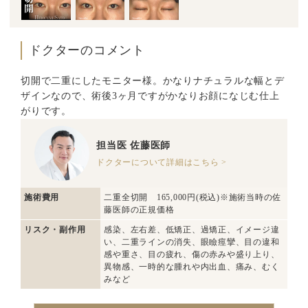
ドクターのコメント
切開で二重にしたモニター様。かなりナチュラルな幅とデ
ザインなので、術後3ヶ月ですがかなりお顔になじむ仕上
がりです。
担当医
佐藤医師
ドクターについて詳細はこちら >
施術費用
二重全切開 165,000円(税込)※施術当時の佐
藤医師の正規価格
リスク・副作用
感染、左右差、低矯正、過矯正、イメージ違
い、二重ラインの消失、眼瞼痙攣、目の違和
感や重さ、目の疲れ、傷の赤みや盛り上り、
異物感、一時的な腫れや内出血、痛み、むく
みなど