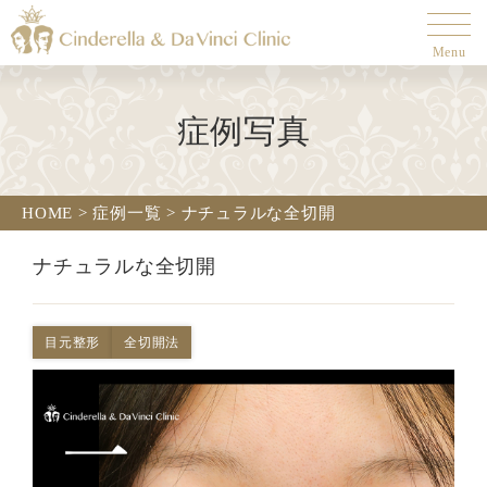
Menu
症例写真
HOME
>
症例一覧
>
ナチュラルな全切開
ナチュラルな全切開
目元整形
全切開法