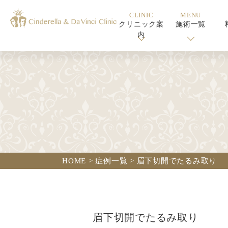
CLINIC
MENU
クリニック案
施術一覧
内
HOME
>
症例一覧
>
眉下切開でたるみ取り
眉下切開でたるみ取り