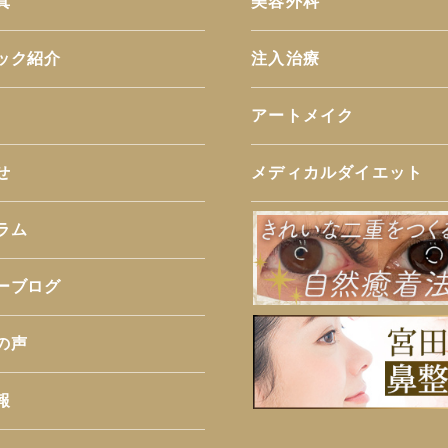
真
美容外科
ック紹介
注入治療
アートメイク
せ
メディカルダイエット
ラム
ーブログ
の声
報