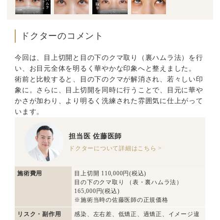
ドクターのコメント
今回は、目上切開と目の下のクマ取り（裏ハムラ法）を行
い、お目元全体を明るく華やかな印象へと整えました。
術前と比較すると、目の下のクマが解消され、若々しい印
象に。さらに、目上切開を同時に行うことで、目元に華や
かさが加わり、より明るく洗練された雰囲気に仕上がって
います。
担当医
佐藤医師
ドクターについて詳細はこちら >
施術費用
目上切開 110,000円(税込)
目の下のクマ取り （表・裏ハムラ法）
165,000円(税込)
※施術当時の佐藤医師の正規価格
リスク・副作用
感染、左右差、低矯正、過矯正、イメージ違