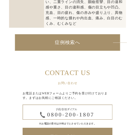
い、二重ラインの消失、眼瞼痙攣、目の違和
感や重さ、目の違和感、傷の目立ちや凹凸、
充血、目の疲れ、傷の赤みや盛り上り、異物
感、一時的な腫れや内出血、痛み、白目のむ
くみ、むくみなど
症例検索へ
CONTACT US
お問い合わせ
お電話またはWEBフォームよりご予約を受け付けておりま
す。まずはお気軽にご相談ください。
※お電話の受付は19時までとさせていただきます。