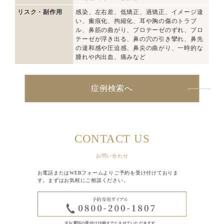
リスク・副作用
感染、左右差、低矯正、過矯正、イメージ違
い、瘢痕化、拘縮化、耳や胸の傷のトラブ
ル、鼻筋の曲がり、プロテーゼのずれ、プロ
テーゼが浮き出る、鼻の穴の引き攣れ、鼻先
の違和感や圧迫感、鼻尖の曲がり、一時的な
腫れや内出血、痛みなど
症例検索へ
CONTACT US
お問い合わせ
お電話またはWEBフォームよりご予約を受け付けておりま
す。まずはお気軽にご相談ください。
※お電話の受付は19時までとさせていただきます。