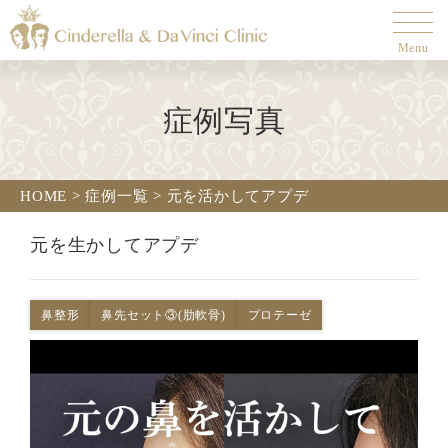
Menu
症例写真
HOME
>
症例一覧
>
元を活かしてアプデ
元を生かしてアプデ
鼻整形
鼻先セット③(肋軟骨)
プロテーゼ