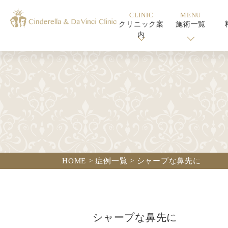
CLINIC
MENU
クリニック案
施術一覧
内
HOME
>
症例一覧
>
シャープな鼻先に
シャープな鼻先に