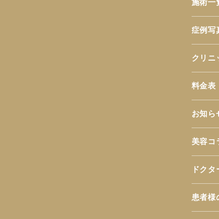
施術一
症例写
クリニ
料金表
お知ら
美容コ
ドクタ
患者様