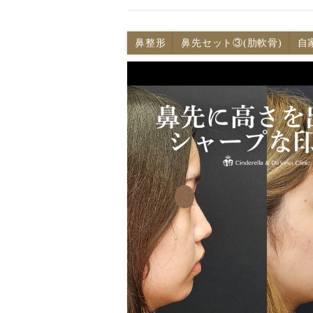
鼻整形
鼻先セット③(肋軟骨)
自