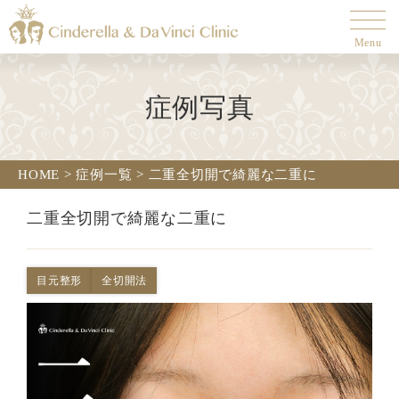
Menu
症例写真
HOME
>
症例一覧
>
二重全切開で綺麗な二重に
二重全切開で綺麗な二重に
目元整形
全切開法