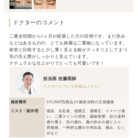
ドクターのコメント
二重全切開から1ヶ月が経過した方の症例です。まだ赤み
などはあるものの、とても綺麗な二重瞼になっています。
術前と比較すると少し重く見える瞼がスッキリとしてまつ
毛の生え際がしっかりと見えています。
ナチュラルな仕上がりでとっても可愛いです！
担当医
佐藤医師
ドクターについて詳細はこちら >
施術費用
165,000円(税込)※施術当時の正規価格
リスク・副作用
感染、左右差、低矯正、過矯正、イメージ違
い、二重ラインの消失、眼瞼痙攣、目の違和
感や重さ、目の疲れ、傷の赤みや盛り上り、
異物感、一時的な腫れや内出血、痛み、むく
みなど