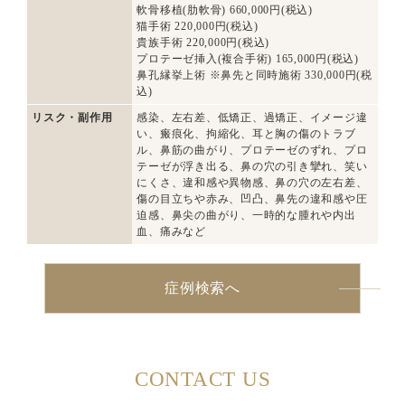
軟骨移植(肋軟骨) 660,000円(税込)
猫手術 220,000円(税込)
貴族手術 220,000円(税込)
プロテーゼ挿入(複合手術) 165,000円(税込)
鼻孔縁挙上術 ※鼻先と同時施術 330,000円(税
込)
リスク・副作用
感染、左右差、低矯正、過矯正、イメージ違
い、瘢痕化、拘縮化、耳と胸の傷のトラブ
ル、鼻筋の曲がり、プロテーゼのずれ、プロ
テーゼが浮き出る、鼻の穴の引き攣れ、笑い
にくさ、違和感や異物感、鼻の穴の左右差、
傷の目立ちや赤み、凹凸、鼻先の違和感や圧
迫感、鼻尖の曲がり、一時的な腫れや内出
血、痛みなど
症例検索へ
CONTACT US