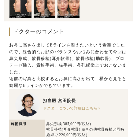
ドクターのコメント
お鼻に高さを出してEラインを整えたいという希望でした
ので、総合的なお顔のバランスやお悩みに合わせて今回は
鼻尖形成、軟骨移植(耳介軟骨)、軟骨移植(肋軟骨)、プロ
テーゼ挿入、貴族手術、猫手術、鼻孔縁挙上でおこないま
した。
術前の写真と比較するとお鼻に高さが出て、横から見ると
綺麗なEラインができています。
担当医
宮田院長
ドクターについて詳細はこちら >
施術費用
鼻尖形成 385,000円(税込)
軟骨移植(耳介軟骨) ※その他軟骨移植と同時
施術で 220,000円(税込)