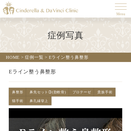
Menu
症例写真
HOME
>
症例一覧
>
Eライン整う鼻整形
Eライン整う鼻整形
鼻整形
鼻先セット③(肋軟骨)
プロテーゼ
貴族手術
猫手術
鼻孔縁挙上