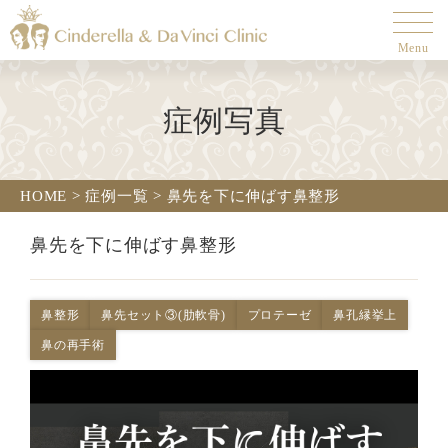
Menu
症例写真
HOME
>
症例一覧
>
鼻先を下に伸ばす鼻整形
鼻先を下に伸ばす鼻整形
鼻整形
鼻先セット③(肋軟骨)
プロテーゼ
鼻孔縁挙上
鼻の再手術