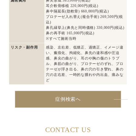
施術費用
鼻尖形成 385,000円(税込)
耳介軟骨移植 220,000円(税込)
鼻中隔延長(肋軟骨) 660,000円(税込)
プロテーゼ入れ替え(複合手術) 269,500円(税
込)
鼻孔縁挙上(鼻先と同時価格) 330,000円(税込)
鼻の再手術 165,000円(税込)
※すべて施術当時
リスク・副作用
感染、左右差、低矯正、過矯正、イメージ違
い、瘢痕化、拘縮化、鼻先の違和感や圧迫
感、鼻尖の曲がり、耳のや胸の傷のトラブ
ル、鼻筋の曲がり、プロテーゼのずれ、プロ
テーゼが浮き出る、鼻の穴の引き攣れ、鼻の
穴の左右差、一時的な腫れや内出血、痛みな
ど
症例検索へ
CONTACT US