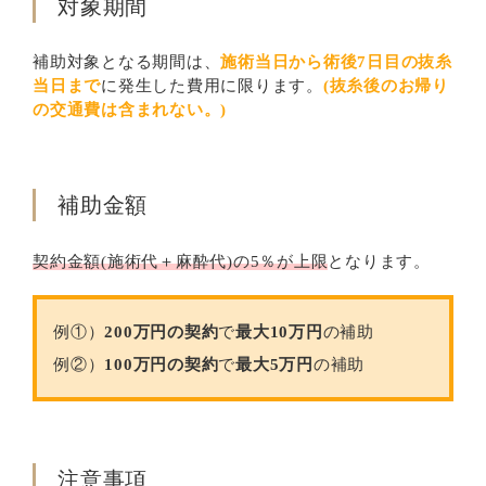
対象期間
補助対象となる期間は、
施術当日から術後7日目の抜糸
当日まで
に発生した費用に限ります。
(抜糸後のお帰り
の交通費は含まれない。)
補助金額
契約金額(施術代＋麻酔代)の5％が上限
となります。
例①）
200万円の契約
で
最大10万円
の補助
例②）
100万円の契約
で
最大5万円
の補助
注意事項