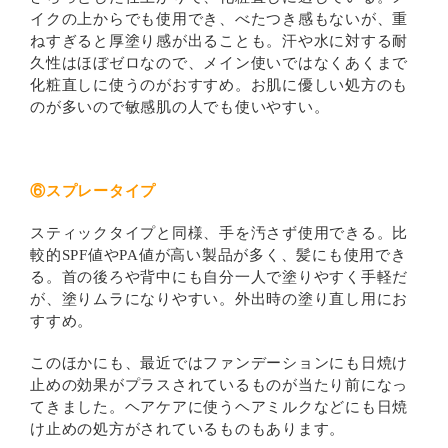
イクの上からでも使用でき、べたつき感もないが、重
ねすぎると厚塗り感が出ることも。汗や水に対する耐
久性はほぼゼロなので、メイン使いではなくあくまで
化粧直しに使うのがおすすめ。お肌に優しい処方のも
のが多いので敏感肌の人でも使いやすい。
⑥スプレータイプ
スティックタイプと同様、手を汚さず使用できる。比
較的SPF値やPA値が高い製品が多く、髪にも使用でき
る。首の後ろや背中にも自分一人で塗りやすく手軽だ
が、塗りムラになりやすい。外出時の塗り直し用にお
すすめ。
このほかにも、最近ではファンデーションにも日焼け
止めの効果がプラスされているものが当たり前になっ
てきました。ヘアケアに使うヘアミルクなどにも日焼
け止めの処方がされているものもあります。