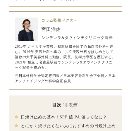
コラム監修ドクター
宮田洋佑
シンデレラ&ダヴィンチクリニック院長
2010年 北里大学卒業後、初期研修を経て心臓血管外科へ進
む。2016年 美容外科へ進み、共立美容外科をはじめとして
複数の大手美容外科に勤務。院長、技術指導医を歴任する。
2021年 独立し名古屋駅前でシンデレラ&ダヴィンチクリニ
ック院長を務める。
元日本外科学会認定専門医／日本美容外科学会正会員／日本
アンチエイジング外科学会正会員
目次
[
非表示
]
日焼け止めの基本！SPF 値·PA 値ってなに？
とにかく焼けたくない人におすすめの日焼け止め