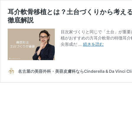
耳介軟骨移植とは？土台づくりから考え
徹底解説
目次家づくりと同じで「土台」が重要
植がおすすめの方耳介軟骨の特徴耳介
耳
尖形成だ …
続きを読む
介
軟
骨
移
名古屋の美容外科・美容皮膚科ならCinderella & Da Vinci Cl
植
と
は？
土
台
づ
く
り
か
ら