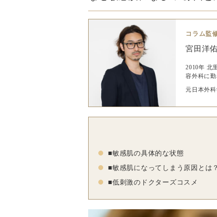
コラム監
宮田洋
2010年
容外科に勤
元日本外科
■敏感肌の具体的な状態
■敏感肌になってしまう原因とは
■低刺激のドクターズコスメ