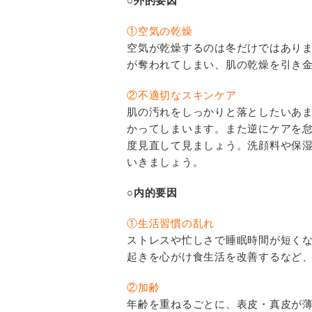
○外的要因
①空気の乾燥
空気が乾燥するのは冬だけではあり
が奪われてしまい、肌の乾燥を引き
②不適切なスキンケア
肌の汚れをしっかりと落としたいあ
かってしまいます。また逆にケアを怠
度見直して見ましょう。洗顔料や保
いきましょう。
○内的要因
①生活習慣の乱れ
ストレスや忙しさで睡眠時間が短く
起きを心がけ食生活を改善するなど
②加齢
年齢を重ねるごとに、表皮・真皮が