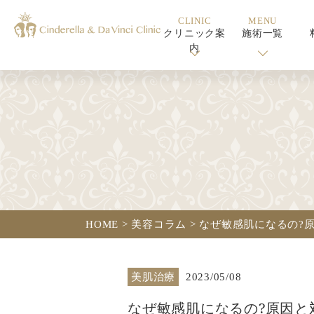
CLINIC
MENU
クリニック案
施術一覧
内
HOME
>
美容コラム
>
なぜ敏感肌になるの?
美肌治療
2023/05/08
なぜ敏感肌になるの?原因と