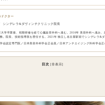
修ドクター
佑
シンデレラ&ダヴィンチクリニック院長
 北里大学卒業後、初期研修を経て心臓血管外科へ進む。2016年 美容外科へ進
務。院長、技術指導医を歴任する。2021年 独立し名古屋駅前でシンデレラ&
学会認定専門医／日本美容外科学会正会員／日本アンチエイジング外科学会正
目次
[
非表示
]
？